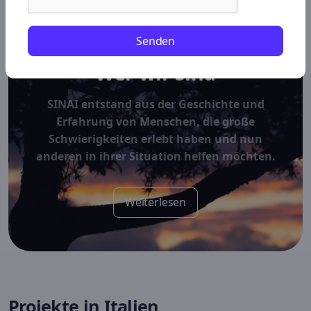
Senden
Wer wir sind
SINAI entstand aus der Geschichte und
Erfahrung von Menschen, die große
Schwierigkeiten erlebt haben und nun
anderen in ihrer Situation helfen möchten.
Weiterlesen
Projekte in Italien